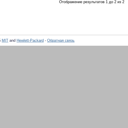
Отображение результатов 1 до 2 из 2
5
MIT
and
Hewlett-Packard
-
Обратная связь