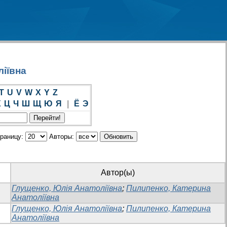
ліївна
T
U
V
W
X
Y
Z
Х
Ц
Ч
Ш
Щ
Ю
Я
|
Ё
Э
траницу:
Авторы:
Автор(ы)
Глущенко, Юлія Анатоліївна
;
Пилипенко, Катерина
Анатоліївна
Глущенко, Юлія Анатоліївна
;
Пилипенко, Катерина
Анатоліївна