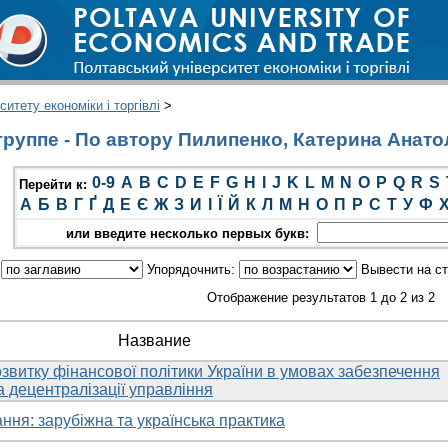
итету економіки і торгівлі
>
руппе - По автору Пилипенко, Катерина Анато
0-9
A
B
C
D
E
F
G
H
I
J
K
L
M
N
O
P
Q
R
S
Перейти к:
А
Б
В
Г
Ґ
Д
Е
Є
Ж
З
И
І
Ї
Й
К
Л
М
Н
О
П
Р
С
Т
У
Ф
или введите несколько первых букв:
:
Упорядочнить:
Вывести на с
Отображение результатов 1 до 2 из 2
Название
звитку фінансової політики України в умовах забезпечення
а децентралізації управління
ня: зарубіжна та українська практика