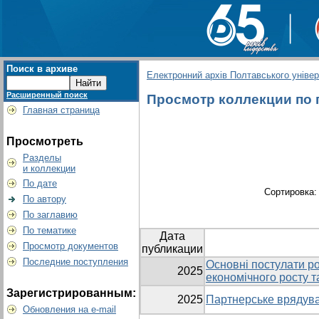
Поиск в архиве
Електронний архів Полтавського універс
Расширенный поиск
Просмотр коллекции по г
Главная страница
Просмотреть
Разделы
и коллекции
По дате
Сортировка
По автору
По заглавию
По тематике
Дата
Просмотр документов
публикации
Последние поступления
Основні постулати ро
2025
економічного росту т
Зарегистрированным:
2025
Партнерське врядуван
Обновления на e-mail