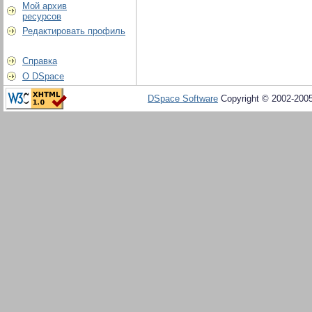
Мой архив
ресурсов
Редактировать профиль
Справка
О DSpace
DSpace Software
Copyright © 2002-200