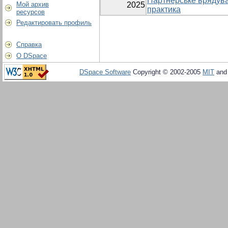
Партнерське врядува
Мой архив
2025
практика
ресурсов
Редактировать профиль
Справка
О DSpace
DSpace Software
Copyright © 2002-2005
MIT
an