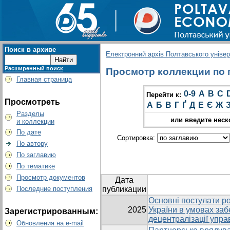
Поиск в архиве
Електронний архів Полтавського універс
Расширенный поиск
Просмотр коллекции по г
Главная страница
0-9
A
B
C
Перейти к:
Просмотреть
А
Б
В
Г
Ґ
Д
Е
Є
Ж
Разделы
или введите неск
и коллекции
По дате
Сортировка:
По автору
По заглавию
По тематике
Просмотр документов
Дата
Последние поступления
публикации
Основні постулати ро
2025
України в умовах заб
Зарегистрированным:
децентралізації упра
Обновления на e-mail