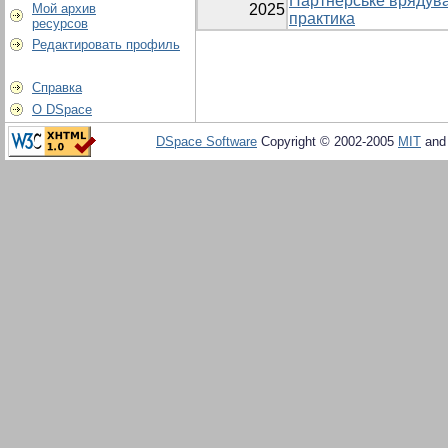
Партнерське врядува
Мой архив
2025
практика
ресурсов
Редактировать профиль
Справка
О DSpace
DSpace Software
Copyright © 2002-2005
MIT
an