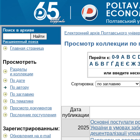
Поиск в архиве
Електронний архів Полтавського універс
Расширенный поиск
Просмотр коллекции по г
Главная страница
0-9
A
B
C
Перейти к:
Просмотреть
А
Б
В
Г
Ґ
Д
Е
Є
Ж
Разделы
или введите неск
и коллекции
По дате
Сортировка:
По автору
По заглавию
По тематике
Просмотр документов
Дата
Последние поступления
публикации
Основні постулати ро
2025
України в умовах заб
Зарегистрированным:
децентралізації упра
Обновления на e-mail