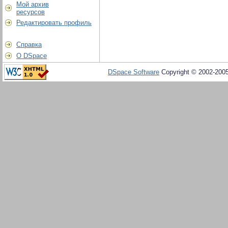
Мой архив
ресурсов
Редактировать профиль
Справка
О DSpace
DSpace Software
Copyright © 2002-200