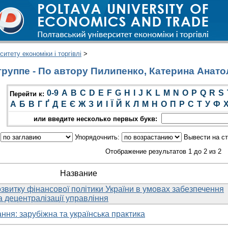
итету економіки і торгівлі
>
руппе - По автору Пилипенко, Катерина Анато
0-9
A
B
C
D
E
F
G
H
I
J
K
L
M
N
O
P
Q
R
S
Перейти к:
А
Б
В
Г
Ґ
Д
Е
Є
Ж
З
И
І
Ї
Й
К
Л
М
Н
О
П
Р
С
Т
У
Ф
или введите несколько первых букв:
:
Упорядочнить:
Вывести на с
Отображение результатов 1 до 2 из 2
Название
звитку фінансової політики України в умовах забезпечення
а децентралізації управління
ня: зарубіжна та українська практика