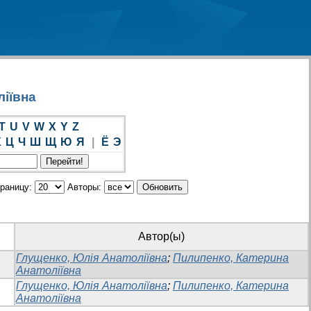
ліївна
T
U
V
W
X
Y
Z
Х
Ц
Ч
Ш
Щ
Ю
Я
|
Ё
Э
траницу:
Авторы:
Автор(ы)
Глущенко, Юлія Анатоліївна
;
Пилипенко, Катерина
Анатоліївна
Глущенко, Юлія Анатоліївна
;
Пилипенко, Катерина
Анатоліївна