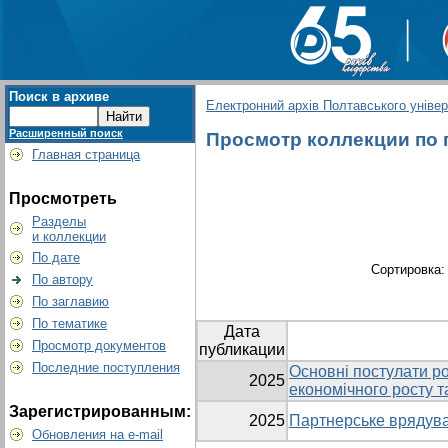
Поиск в архиве
Електронний архів Полтавського універс
Расширенный поиск
Просмотр коллекции по г
Главная страница
Просмотреть
Разделы
и коллекции
По дате
Сортировка
По автору
По заглавию
По тематике
Дата
Просмотр документов
публикации
Последние поступления
Основні постулати ро
2025
економічного росту т
Зарегистрированным:
2025
Партнерське врядуван
Обновления на e-mail