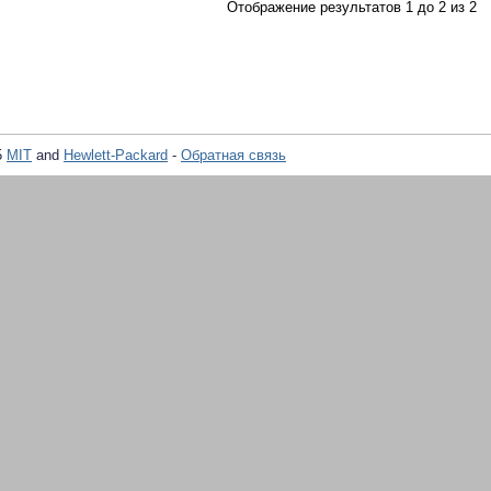
Отображение результатов 1 до 2 из 2
5
MIT
and
Hewlett-Packard
-
Обратная связь