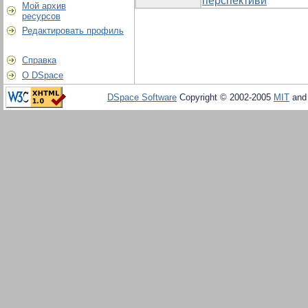
перспективи
Мой архив
ресурсов
Редактировать профиль
Справка
О DSpace
DSpace Software
Copyright © 2002-2005
MIT
an