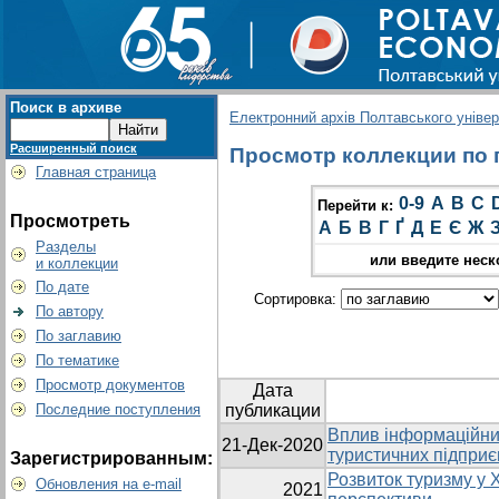
Поиск в архиве
Електронний архів Полтавського універс
Расширенный поиск
Просмотр коллекции по г
Главная страница
0-9
A
B
C
Перейти к:
Просмотреть
А
Б
В
Г
Ґ
Д
Е
Є
Ж
Разделы
или введите неск
и коллекции
По дате
Сортировка:
По автору
По заглавию
По тематике
Просмотр документов
Дата
Последние поступления
публикации
Вплив інформаційних
21-Дек-2020
туристичних підпри
Зарегистрированным:
Розвиток туризму у Х
Обновления на e-mail
2021