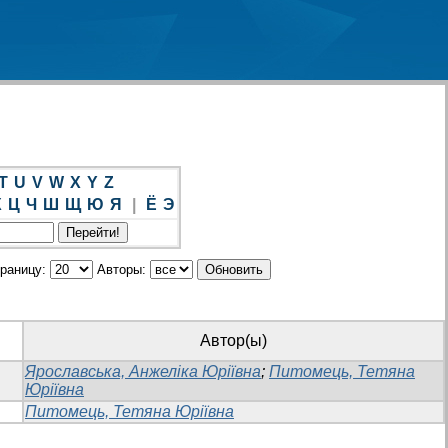
T
U
V
W
X
Y
Z
Х
Ц
Ч
Ш
Щ
Ю
Я
|
Ё
Э
траницу:
Авторы:
Автор(ы)
Ярославська, Анжеліка Юріївна
;
Питомець, Тетяна
Юріївна
Питомець, Тетяна Юріївна