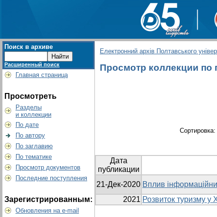
Поиск в архиве
Електронний архів Полтавського універс
Расширенный поиск
Просмотр коллекции по г
Главная страница
Просмотреть
Разделы
и коллекции
По дате
Сортировка
По автору
По заглавию
По тематике
Дата
Просмотр документов
публикации
Последние поступления
21-Дек-2020
Вплив інформаційних
Зарегистрированным:
2021
Розвиток туризму у Х
Обновления на e-mail