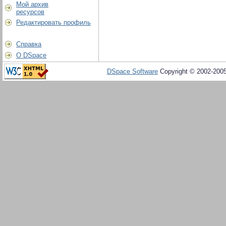
Мой архив
ресурсов
Редактировать профиль
Справка
О DSpace
DSpace Software
Copyright © 2002-200