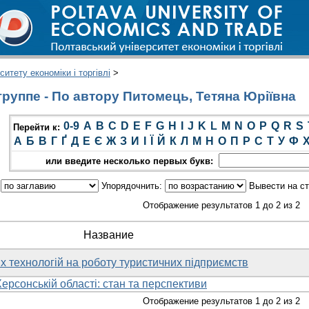
итету економіки і торгівлі
>
руппе - По автору Питомець, Тетяна Юріївна
0-9
A
B
C
D
E
F
G
H
I
J
K
L
M
N
O
P
Q
R
S
Перейти к:
А
Б
В
Г
Ґ
Д
Е
Є
Ж
З
И
І
Ї
Й
К
Л
М
Н
О
П
Р
С
Т
У
Ф
или введите несколько первых букв:
:
Упорядочнить:
Вывести на с
Отображение результатов 1 до 2 из 2
Название
 технологій на роботу туристичних підприємств
ерсонській області: стан та перспективи
Отображение результатов 1 до 2 из 2