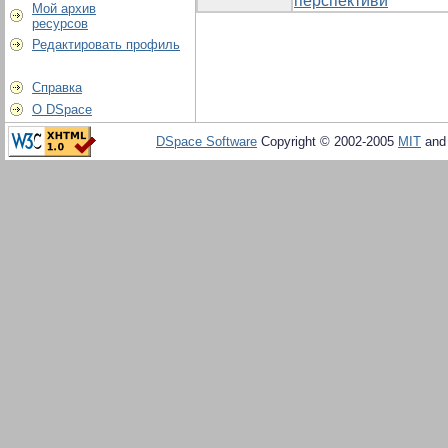
перспективи
Мой архив
ресурсов
Редактировать профиль
Справка
О DSpace
DSpace Software
Copyright © 2002-2005
MIT
an