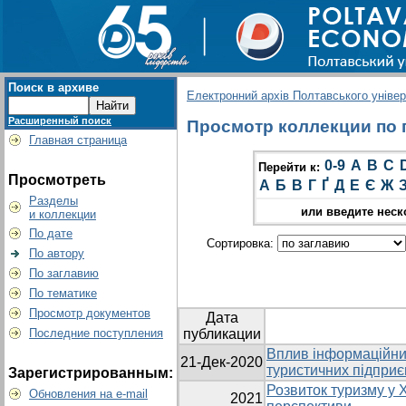
Поиск в архиве
Електронний архів Полтавського універс
Расширенный поиск
Просмотр коллекции по г
Главная страница
0-9
A
B
C
Перейти к:
Просмотреть
А
Б
В
Г
Ґ
Д
Е
Є
Ж
Разделы
или введите неск
и коллекции
По дате
Сортировка:
По автору
По заглавию
По тематике
Просмотр документов
Дата
Последние поступления
публикации
Вплив інформаційних
21-Дек-2020
туристичних підпри
Зарегистрированным:
Розвиток туризму у Х
Обновления на e-mail
2021