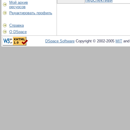
перспективи
Мой архив
ресурсов
Редактировать профиль
Справка
О DSpace
DSpace Software
Copyright © 2002-2005
MIT
an