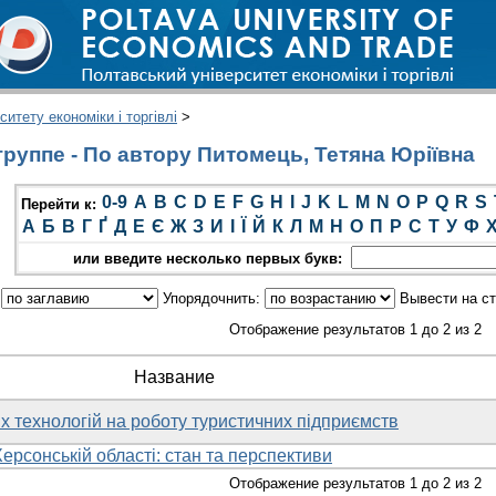
итету економіки і торгівлі
>
руппе - По автору Питомець, Тетяна Юріївна
0-9
A
B
C
D
E
F
G
H
I
J
K
L
M
N
O
P
Q
R
S
Перейти к:
А
Б
В
Г
Ґ
Д
Е
Є
Ж
З
И
І
Ї
Й
К
Л
М
Н
О
П
Р
С
Т
У
Ф
или введите несколько первых букв:
:
Упорядочнить:
Вывести на с
Отображение результатов 1 до 2 из 2
Название
 технологій на роботу туристичних підприємств
ерсонській області: стан та перспективи
Отображение результатов 1 до 2 из 2