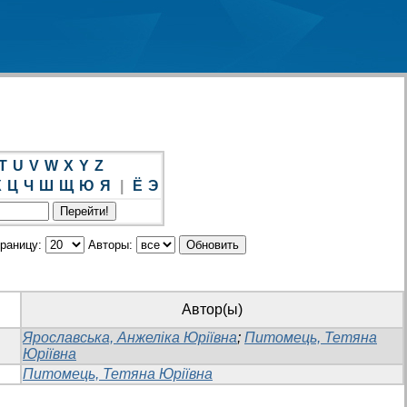
T
U
V
W
X
Y
Z
Х
Ц
Ч
Ш
Щ
Ю
Я
|
Ё
Э
траницу:
Авторы:
Автор(ы)
Ярославська, Анжеліка Юріївна
;
Питомець, Тетяна
Юріївна
Питомець, Тетяна Юріївна