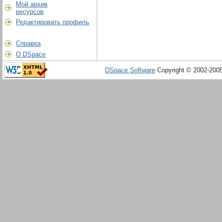
Мой архив
ресурсов
Редактировать профиль
Справка
О DSpace
DSpace Software
Copyright © 2002-200