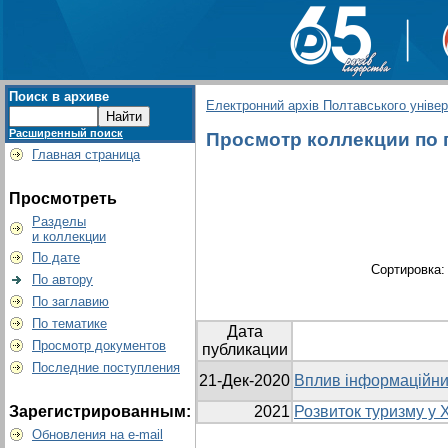
Поиск в архиве
Електронний архів Полтавського універс
Расширенный поиск
Просмотр коллекции по г
Главная страница
Просмотреть
Разделы
и коллекции
По дате
Сортировка
По автору
По заглавию
По тематике
Дата
Просмотр документов
публикации
Последние поступления
21-Дек-2020
Вплив інформаційних
Зарегистрированным:
2021
Розвиток туризму у Х
Обновления на e-mail