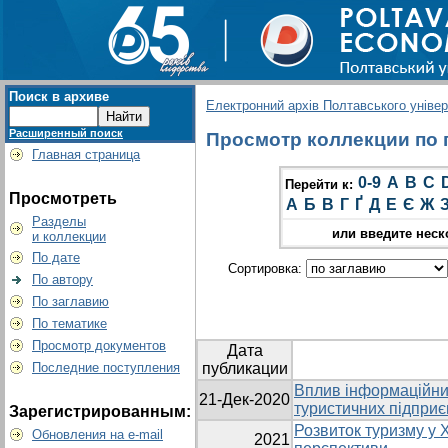
Поиск в архиве
Електронний архів Полтавського універс
Расширенный поиск
Просмотр коллекции по г
Главная страница
0-9
A
B
C
Перейти к:
Просмотреть
А
Б
В
Г
Ґ
Д
Е
Є
Ж
Разделы
или введите неск
и коллекции
По дате
Сортировка:
По автору
По заглавию
По тематике
Просмотр документов
Дата
Последние поступления
публикации
Вплив інформаційних
21-Дек-2020
туристичних підпри
Зарегистрированным:
Розвиток туризму у Х
Обновления на e-mail
2021