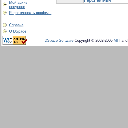
перспективи
Мой архив
ресурсов
Редактировать профиль
Справка
О DSpace
DSpace Software
Copyright © 2002-2005
MIT
an