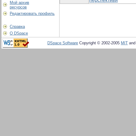
перспективи
Мой архив
ресурсов
Редактировать профиль
Справка
О DSpace
DSpace Software
Copyright © 2002-2005
MIT
an