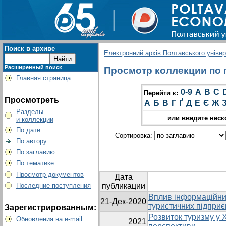
Поиск в архиве
Електронний архів Полтавського універс
Расширенный поиск
Просмотр коллекции по г
Главная страница
0-9
A
B
C
Перейти к:
Просмотреть
А
Б
В
Г
Ґ
Д
Е
Є
Ж
Разделы
или введите неск
и коллекции
По дате
Сортировка:
По автору
По заглавию
По тематике
Просмотр документов
Дата
Последние поступления
публикации
Вплив інформаційних
21-Дек-2020
туристичних підпри
Зарегистрированным:
Розвиток туризму у Х
Обновления на e-mail
2021