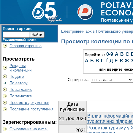
Поиск в архиве
Електронний архів Полтавського універс
Расширенный поиск
Просмотр коллекции по г
Главная страница
0-9
A
B
C
Перейти к:
Просмотреть
А
Б
В
Г
Ґ
Д
Е
Є
Ж
Разделы
или введите неск
и коллекции
По дате
Сортировка:
По автору
По заглавию
По тематике
Просмотр документов
Дата
Последние поступления
публикации
Вплив інформаційних
21-Дек-2020
туристичних підпри
Зарегистрированным:
Розвиток туризму у Х
Обновления на e-mail
2021