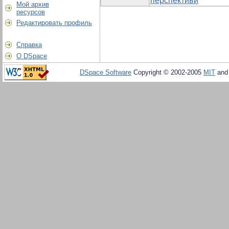
перспективи
Мой архив
ресурсов
Редактировать профиль
Справка
О DSpace
DSpace Software
Copyright © 2002-2005
MIT
an