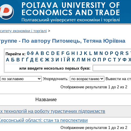
итету економіки і торгівлі
>
руппе - По автору Питомець, Тетяна Юріївна
0-9
A
B
C
D
E
F
G
H
I
J
K
L
M
N
O
P
Q
R
S
Перейти к:
А
Б
В
Г
Ґ
Д
Е
Є
Ж
З
И
І
Ї
Й
К
Л
М
Н
О
П
Р
С
Т
У
Ф
или введите несколько первых букв:
:
Упорядочнить:
Вывести на с
Отображение результатов 1 до 2 из 2
Название
 технологій на роботу туристичних підприємств
ерсонській області: стан та перспективи
Отображение результатов 1 до 2 из 2