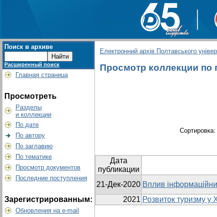
Поиск в архиве
Електронний архів Полтавського універс
Расширенный поиск
Просмотр коллекции по г
Главная страница
Просмотреть
Разделы
и коллекции
По дате
Сортировка
По автору
По заглавию
По тематике
Дата
Просмотр документов
публикации
Последние поступления
21-Дек-2020
Вплив інформаційних
Зарегистрированным:
2021
Розвиток туризму у Х
Обновления на e-mail