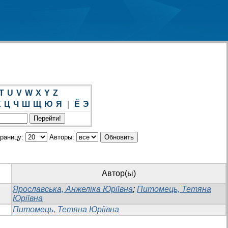
T
U
V
W
X
Y
Z
Х
Ц
Ч
Ш
Щ
Ю
Я
|
Ё
Э
траницу:
Авторы:
Автор(ы)
Ярославська, Анжеліка Юріївна
;
Питомець, Тетяна
Юріївна
Питомець, Тетяна Юріївна