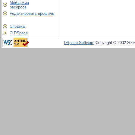
Мой архив
ресурсов
Редактировать профиль
Справка
О DSpace
DSpace Software
Copyright © 2002-200