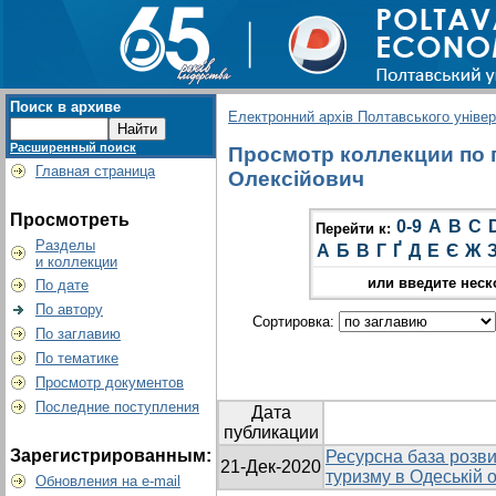
Поиск в архиве
Електронний архів Полтавського універс
Расширенный поиск
Просмотр коллекции по г
Главная страница
Олексійович
Просмотреть
0-9
A
B
C
Перейти к:
Разделы
А
Б
В
Г
Ґ
Д
Е
Є
Ж
и коллекции
или введите неск
По дате
По автору
Сортировка:
По заглавию
По тематике
Просмотр документов
Последние поступления
Дата
публикации
Зарегистрированным:
Ресурсна база розви
21-Дек-2020
туризму в Одеській о
Обновления на e-mail