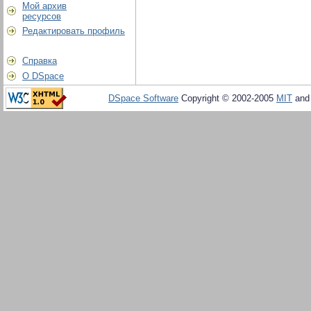
Мой архив
ресурсов
Редактировать профиль
Справка
О DSpace
DSpace Software
Copyright © 2002-2005
MIT
an