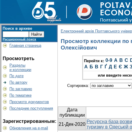
Поиск в архиве
Електронний архів Полтавського універс
Расширенный поиск
Просмотр коллекции по г
Главная страница
Олексійович
Просмотреть
0-9
A
B
C
Перейти к:
Разделы
А
Б
В
Г
Ґ
Д
Е
Є
Ж
и коллекции
или введите неск
По дате
По автору
Сортировка:
По заглавию
По тематике
Просмотр документов
Последние поступления
Дата
публикации
Зарегистрированным:
Ресурсна база розви
21-Дек-2020
туризму в Одеській о
Обновления на e-mail