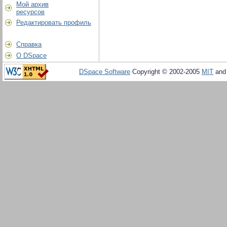
Мой архив
ресурсов
Редактировать профиль
Справка
О DSpace
DSpace Software
Copyright © 2002-2005
MIT
an