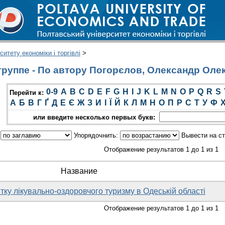
итету економіки і торгівлі
>
руппе - По автору Погорєлов, Олександр Оле
0-9
A
B
C
D
E
F
G
H
I
J
K
L
M
N
O
P
Q
R
S
Перейти к:
А
Б
В
Г
Ґ
Д
Е
Є
Ж
З
И
І
Ї
Й
К
Л
М
Н
О
П
Р
С
Т
У
Ф
или введите несколько первых букв:
:
Упорядочнить:
Вывести на с
Отображение результатов 1 до 1 из 1
Название
тку лікувально-оздоровчого туризму в Одеській області
Отображение результатов 1 до 1 из 1