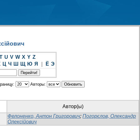
ксійович
T
U
V
W
X
Y
Z
Х
Ц
Ч
Ш
Щ
Ю
Я
|
Ё
Э
траницу:
Авторы:
Автор(ы)
Фелоненко, Антон Григорович
;
Погорєлов, Олександр
Олексійович