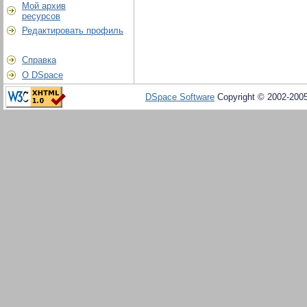
Мой архив
ресурсов
Редактировать профиль
Справка
О DSpace
DSpace Software
Copyright © 2002-200