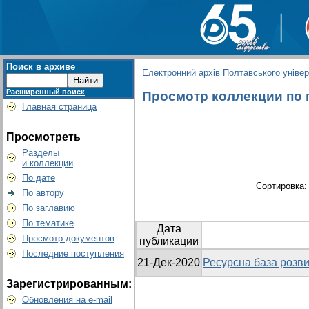
Поиск в архиве
Електронний архів Полтавського універс
Расширенный поиск
Просмотр коллекции по г
Главная страница
Просмотреть
Разделы
и коллекции
По дате
Сортировка
По автору
По заглавию
По тематике
Дата
Просмотр документов
публикации
Последние поступления
21-Дек-2020
Ресурсна база розви
Зарегистрированным:
Обновления на e-mail