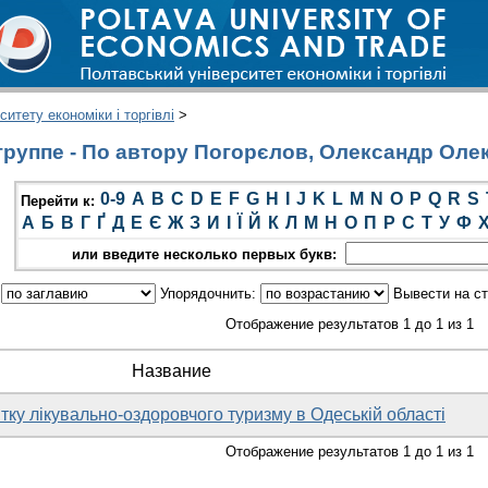
итету економіки і торгівлі
>
руппе - По автору Погорєлов, Олександр Оле
0-9
A
B
C
D
E
F
G
H
I
J
K
L
M
N
O
P
Q
R
S
Перейти к:
А
Б
В
Г
Ґ
Д
Е
Є
Ж
З
И
І
Ї
Й
К
Л
М
Н
О
П
Р
С
Т
У
Ф
или введите несколько первых букв:
:
Упорядочнить:
Вывести на с
Отображение результатов 1 до 1 из 1
Название
тку лікувально-оздоровчого туризму в Одеській області
Отображение результатов 1 до 1 из 1