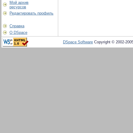
Мой архив
ресурсов
Редактировать профиль
Справка
О DSpace
DSpace Software
Copyright © 2002-200