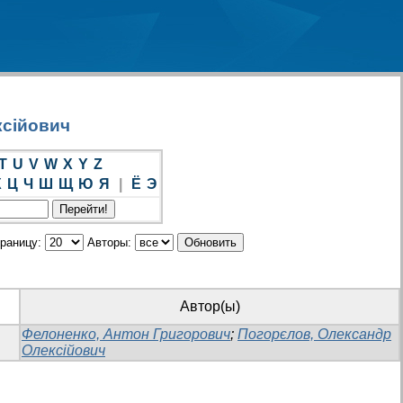
ксійович
T
U
V
W
X
Y
Z
Х
Ц
Ч
Ш
Щ
Ю
Я
|
Ё
Э
траницу:
Авторы:
Автор(ы)
Фелоненко, Антон Григорович
;
Погорєлов, Олександр
Олексійович