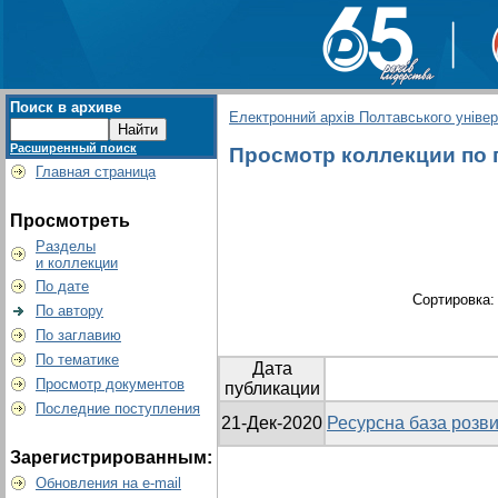
Поиск в архиве
Електронний архів Полтавського універс
Расширенный поиск
Просмотр коллекции по г
Главная страница
Просмотреть
Разделы
и коллекции
По дате
Сортировка
По автору
По заглавию
По тематике
Дата
Просмотр документов
публикации
Последние поступления
21-Дек-2020
Ресурсна база розви
Зарегистрированным:
Обновления на e-mail