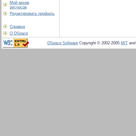
Мой архив
ресурсов
Редактировать профиль
Справка
О DSpace
DSpace Software
Copyright © 2002-2005
MIT
an