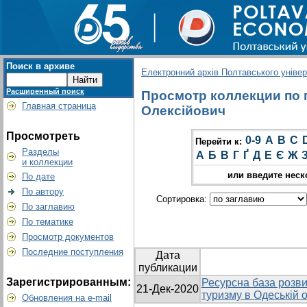
Поиск в архиве
Електронний архів Полтавського універс
Расширенный поиск
Просмотр коллекции по г
Главная страница
Олексійович
Просмотреть
0-9
A
B
C
Перейти к:
Разделы
А
Б
В
Г
Ґ
Д
Е
Є
Ж
и коллекции
или введите неск
По дате
По автору
Сортировка:
По заглавию
По тематике
Просмотр документов
Последние поступления
Дата
публикации
Зарегистрированным:
Ресурсна база розви
21-Дек-2020
туризму в Одеській о
Обновления на e-mail