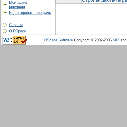
Європейської інтегра
Мой архив
ресурсов
Редактировать профиль
Справка
О DSpace
DSpace Software
Copyright © 2002-2005
MIT
an