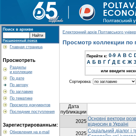
Поиск в архиве
Електронний архів Полтавського універс
Расширенный поиск
Просмотр коллекции по г
Главная страница
0-9
A
B
C
Перейти к:
Просмотреть
А
Б
В
Г
Ґ
Д
Е
Є
Ж
Разделы
или введите неск
и коллекции
По дате
Сортировка:
По автору
По заглавию
По тематике
Просмотр документов
Дата
Последние поступления
публикации
Основні вектори роз
2025
відносин в Україні
Зарегистрированным:
Соціальний діалог і т
Обновления на e-mail
2025