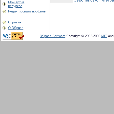
Європейської інтегра
Мой архив
ресурсов
Редактировать профиль
Справка
О DSpace
DSpace Software
Copyright © 2002-2005
MIT
an