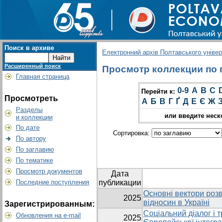
Поиск в архиве
Електронний архів Полтавського універс
Расширенный поиск
Просмотр коллекции по г
Главная страница
0-9
A
B
C
Перейти к:
Просмотреть
А
Б
В
Г
Ґ
Д
Е
Є
Ж
Разделы
или введите неск
и коллекции
По дате
Сортировка:
По автору
По заглавию
По тематике
Просмотр документов
Дата
Последние поступления
публикации
Основні вектори роз
2025
відносин в Україні
Зарегистрированным:
Соціальний діалог і т
Обновления на e-mail
2025