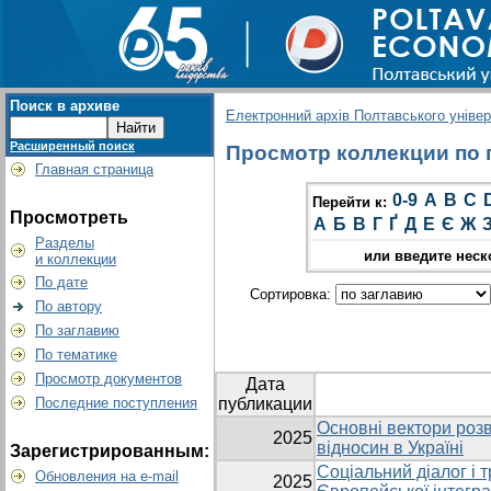
Поиск в архиве
Електронний архів Полтавського універс
Расширенный поиск
Просмотр коллекции по г
Главная страница
0-9
A
B
C
Перейти к:
Просмотреть
А
Б
В
Г
Ґ
Д
Е
Є
Ж
Разделы
или введите неск
и коллекции
По дате
Сортировка:
По автору
По заглавию
По тематике
Просмотр документов
Дата
Последние поступления
публикации
Основні вектори роз
2025
відносин в Україні
Зарегистрированным:
Соціальний діалог і т
Обновления на e-mail
2025