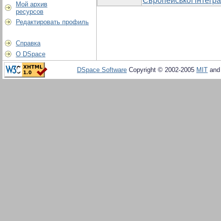
Європейської інтегра
Мой архив
ресурсов
Редактировать профиль
Справка
О DSpace
DSpace Software
Copyright © 2002-2005
MIT
an