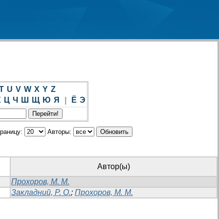
T
U
V
W
X
Y
Z
Х
Ц
Ч
Ш
Щ
Ю
Я
|
Ё
Э
траницу:
Авторы:
Автор(ы)
Прохоров, М. М.
Закладний, Р. О.
;
Прохоров, М. М.