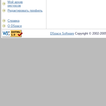
Мой архив
ресурсов
Редактировать профиль
Справка
О DSpace
DSpace Software
Copyright © 2002-200