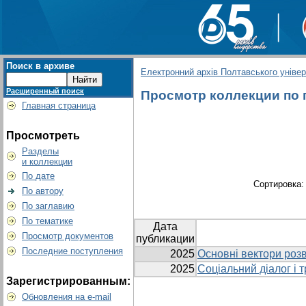
Поиск в архиве
Електронний архів Полтавського універс
Расширенный поиск
Просмотр коллекции по г
Главная страница
Просмотреть
Разделы
и коллекции
По дате
Сортировка
По автору
По заглавию
По тематике
Дата
Просмотр документов
публикации
Последние поступления
2025
Основні вектори розв
2025
Соціальний діалог і т
Зарегистрированным:
Обновления на e-mail