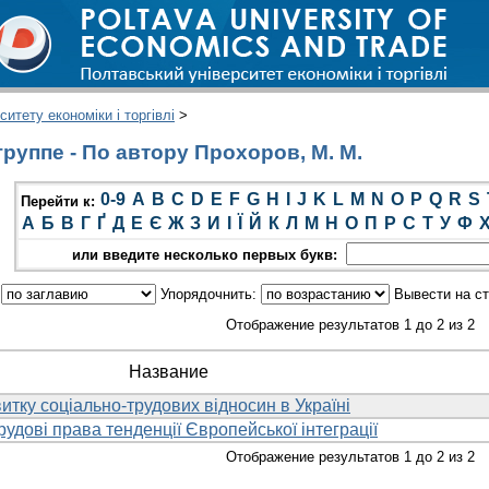
итету економіки і торгівлі
>
руппе - По автору Прохоров, М. М.
0-9
A
B
C
D
E
F
G
H
I
J
K
L
M
N
O
P
Q
R
S
Перейти к:
А
Б
В
Г
Ґ
Д
Е
Є
Ж
З
И
І
Ї
Й
К
Л
М
Н
О
П
Р
С
Т
У
Ф
или введите несколько первых букв:
:
Упорядочнить:
Вывести на с
Отображение результатов 1 до 2 из 2
Название
итку соціально-трудових відносин в Україні
рудові права тенденції Європейської інтеграції
Отображение результатов 1 до 2 из 2