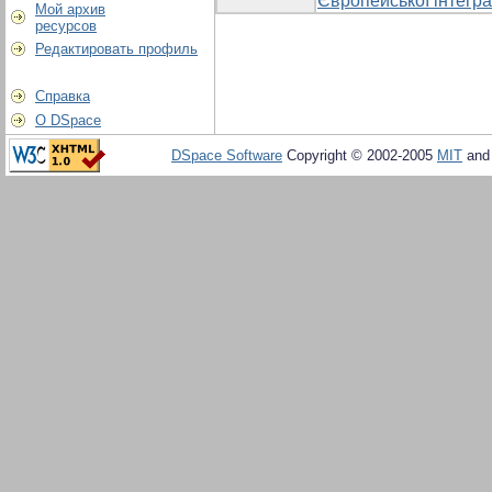
Європейської інтегра
Мой архив
ресурсов
Редактировать профиль
Справка
О DSpace
DSpace Software
Copyright © 2002-2005
MIT
an