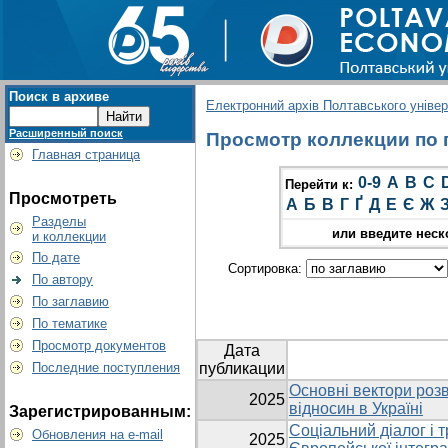
Поиск в архиве
Електронний архів Полтавського універс
Расширенный поиск
Просмотр коллекции по г
Главная страница
0-9
A
B
C
Перейти к:
Просмотреть
А
Б
В
Г
Ґ
Д
Е
Є
Ж
Разделы
или введите неск
и коллекции
По дате
Сортировка:
По автору
По заглавию
По тематике
Просмотр документов
Дата
Последние поступления
публикации
Основні вектори роз
2025
відносин в Україні
Зарегистрированным:
Соціальний діалог і т
Обновления на e-mail
2025