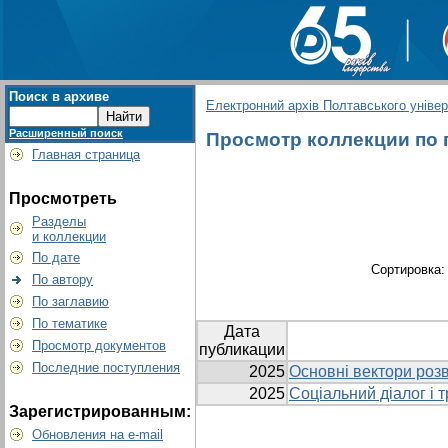
Поиск в архиве
Електронний архів Полтавського універс
Расширенный поиск
Просмотр коллекции по г
Главная страница
Просмотреть
Разделы
и коллекции
По дате
Сортировка
По автору
По заглавию
По тематике
Дата
Просмотр документов
публикации
Последние поступления
2025
Основні вектори розв
2025
Соціальний діалог і т
Зарегистрированным:
Обновления на e-mail