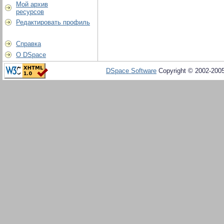
Мой архив
ресурсов
Редактировать профиль
Справка
О DSpace
DSpace Software
Copyright © 2002-200