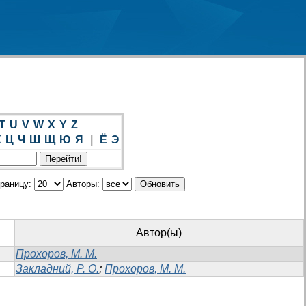
T
U
V
W
X
Y
Z
Х
Ц
Ч
Ш
Щ
Ю
Я
|
Ё
Э
траницу:
Авторы:
Автор(ы)
Прохоров, М. М.
Закладний, Р. О.
;
Прохоров, М. М.