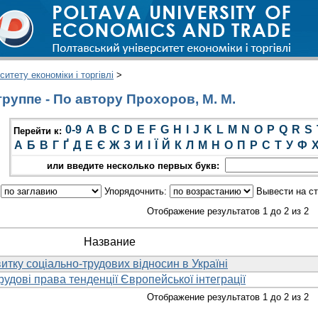
итету економіки і торгівлі
>
руппе - По автору Прохоров, М. М.
0-9
A
B
C
D
E
F
G
H
I
J
K
L
M
N
O
P
Q
R
S
Перейти к:
А
Б
В
Г
Ґ
Д
Е
Є
Ж
З
И
І
Ї
Й
К
Л
М
Н
О
П
Р
С
Т
У
Ф
или введите несколько первых букв:
:
Упорядочнить:
Вывести на с
Отображение результатов 1 до 2 из 2
Название
итку соціально-трудових відносин в Україні
рудові права тенденції Європейської інтеграції
Отображение результатов 1 до 2 из 2