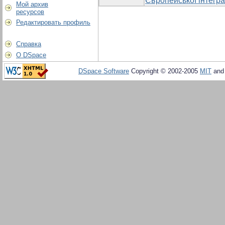
Європейської інтегра
Мой архив
ресурсов
Редактировать профиль
Справка
О DSpace
DSpace Software
Copyright © 2002-2005
MIT
an