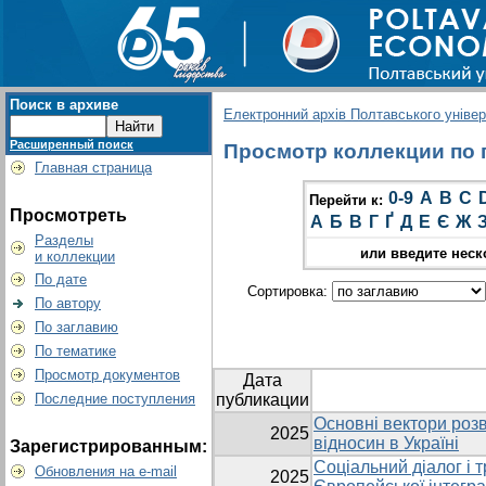
Поиск в архиве
Електронний архів Полтавського універс
Расширенный поиск
Просмотр коллекции по г
Главная страница
0-9
A
B
C
Перейти к:
Просмотреть
А
Б
В
Г
Ґ
Д
Е
Є
Ж
Разделы
или введите неск
и коллекции
По дате
Сортировка:
По автору
По заглавию
По тематике
Просмотр документов
Дата
Последние поступления
публикации
Основні вектори роз
2025
відносин в Україні
Зарегистрированным:
Соціальний діалог і т
Обновления на e-mail
2025