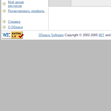
Мой архив
ресурсов
Редактировать профиль
Справка
О DSpace
DSpace Software
Copyright © 2002-2005
MIT
an