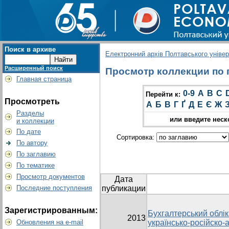
Поиск в архиве
Електронний архів Полтавського універс
Расширенный поиск
Просмотр коллекции по г
Главная страница
0-9
A
B
C
Перейти к:
Просмотреть
А
Б
В
Г
Ґ
Д
Е
Є
Ж
Разделы
или введите неск
и коллекции
По дате
Сортировка:
По автору
По заглавию
По тематике
Просмотр документов
Дата
Последние поступления
публикации
Зарегистрированным:
Бухгалтерський облік 
2013
Обновления на e-mail
українсько-російско-