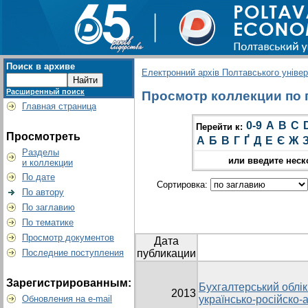
Поиск в архиве
Електронний архів Полтавського універс
Расширенный поиск
Просмотр коллекции по г
Главная страница
0-9
A
B
C
Перейти к:
Просмотреть
А
Б
В
Г
Ґ
Д
Е
Є
Ж
Разделы
или введите неск
и коллекции
По дате
Сортировка:
По автору
По заглавию
По тематике
Просмотр документов
Дата
Последние поступления
публикации
Зарегистрированным:
Бухгалтерський облік 
2013
Обновления на e-mail
українсько-російско-