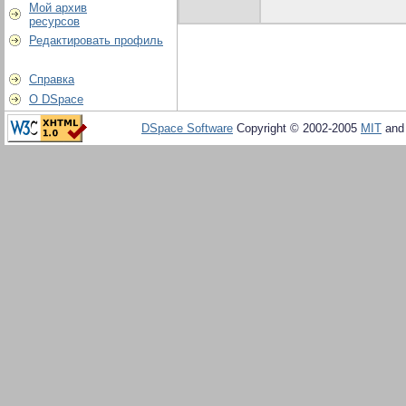
Мой архив
ресурсов
Редактировать профиль
Справка
О DSpace
DSpace Software
Copyright © 2002-2005
MIT
an