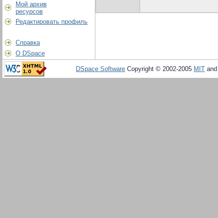
Мой архив
ресурсов
Редактировать профиль
Справка
О DSpace
DSpace Software
Copyright © 2002-2005
MIT
an