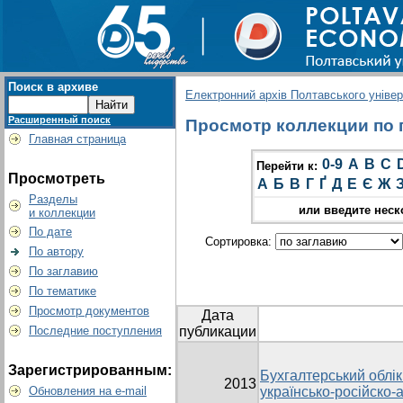
Поиск в архиве
Електронний архів Полтавського універс
Расширенный поиск
Просмотр коллекции по г
Главная страница
0-9
A
B
C
Перейти к:
Просмотреть
А
Б
В
Г
Ґ
Д
Е
Є
Ж
Разделы
или введите неск
и коллекции
По дате
Сортировка:
По автору
По заглавию
По тематике
Просмотр документов
Дата
Последние поступления
публикации
Зарегистрированным:
Бухгалтерський облік 
2013
Обновления на e-mail
українсько-російско-