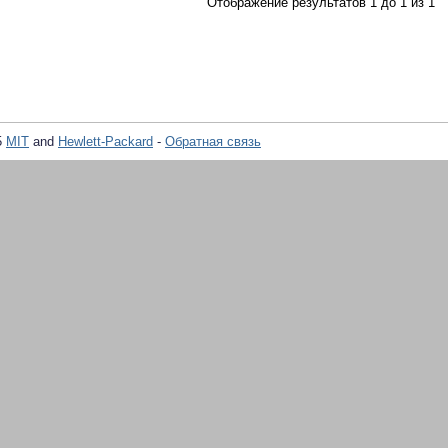
Отображение результатов 1 до 1 из 1
5
MIT
and
Hewlett-Packard
-
Обратная связь