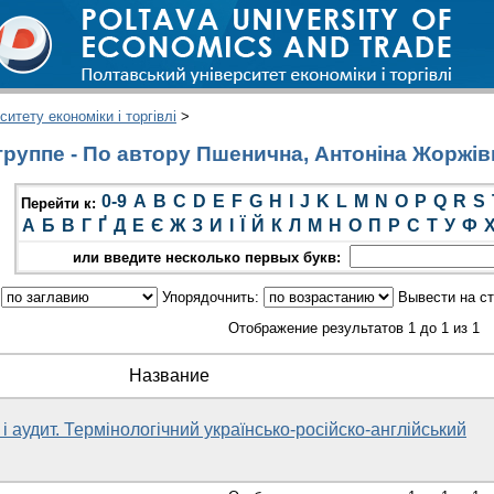
итету економіки і торгівлі
>
руппе - По автору Пшенична, Антоніна Жоржів
0-9
A
B
C
D
E
F
G
H
I
J
K
L
M
N
O
P
Q
R
S
Перейти к:
А
Б
В
Г
Ґ
Д
Е
Є
Ж
З
И
І
Ї
Й
К
Л
М
Н
О
П
Р
С
Т
У
Ф
или введите несколько первых букв:
:
Упорядочнить:
Вывести на с
Отображение результатов 1 до 1 из 1
Название
і аудит. Термінологічний українсько-російско-англійський