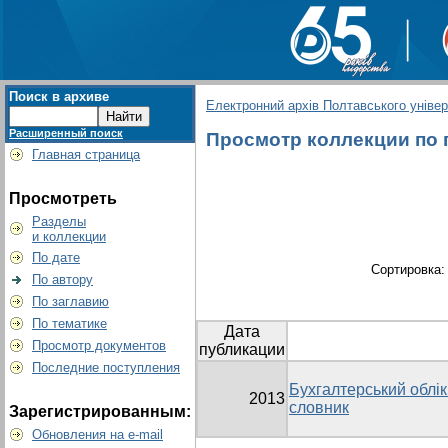
Поиск в архиве
Електронний архів Полтавського універс
Расширенный поиск
Просмотр коллекции по г
Главная страница
Просмотреть
Разделы
и коллекции
По дате
Сортировка
По автору
По заглавию
По тематике
Дата
Просмотр документов
публикации
Последние поступления
Бухгалтерський облік 
2013
словник
Зарегистрированным:
Обновления на e-mail