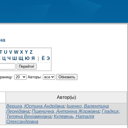
на
T
U
V
W
X
Y
Z
Х
Ц
Ч
Ш
Щ
Ю
Я
|
Ё
Э
траницу:
Авторы:
Автор(ы)
Верига, Юстина Андріївна
;
Іщенко, Валентина
Леонідівна
;
Пшенична, Антоніна Жоржівна
;
Гладких,
Тетяна Веніамінівна
;
Кулявець, Наталія
Олександрівна