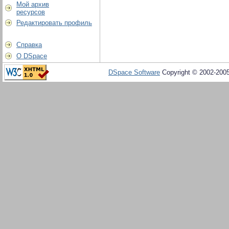
Мой архив
ресурсов
Редактировать профиль
Справка
О DSpace
DSpace Software
Copyright © 2002-200