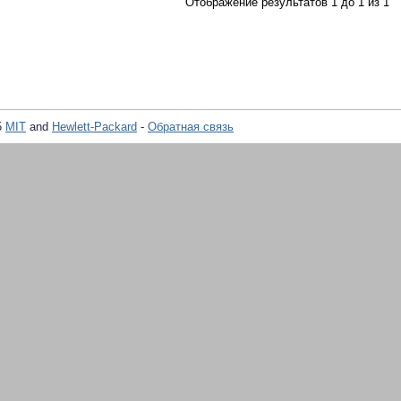
Отображение результатов 1 до 1 из 1
5
MIT
and
Hewlett-Packard
-
Обратная связь