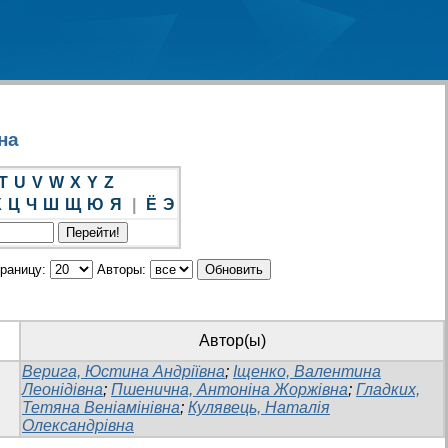
на
T
U
V
W
X
Y
Z
Х
Ц
Ч
Ш
Щ
Ю
Я
|
Ё
Э
траницу:
Авторы:
Автор(ы)
Верига, Юстина Андріївна
;
Іщенко, Валентина
Леонідівна
;
Пшенична, Антоніна Жоржівна
;
Гладких,
Тетяна Веніамінівна
;
Кулявець, Наталія
Олександрівна