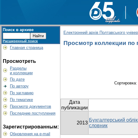
Поиск в архиве
Електронний архів Полтавського універс
Расширенный поиск
Просмотр коллекции по г
Главная страница
Просмотреть
Разделы
и коллекции
По дате
Сортировка
По автору
По заглавию
По тематике
Дата
Просмотр документов
публикации
Последние поступления
Бухгалтерський облік 
2013
словник
Зарегистрированным:
Обновления на e-mail