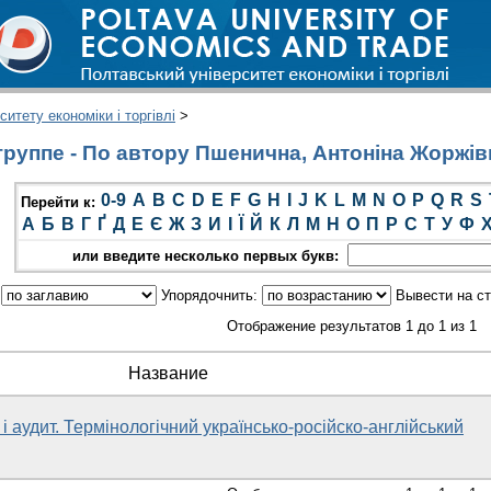
итету економіки і торгівлі
>
руппе - По автору Пшенична, Антоніна Жоржів
0-9
A
B
C
D
E
F
G
H
I
J
K
L
M
N
O
P
Q
R
S
Перейти к:
А
Б
В
Г
Ґ
Д
Е
Є
Ж
З
И
І
Ї
Й
К
Л
М
Н
О
П
Р
С
Т
У
Ф
или введите несколько первых букв:
:
Упорядочнить:
Вывести на с
Отображение результатов 1 до 1 из 1
Название
і аудит. Термінологічний українсько-російско-англійський