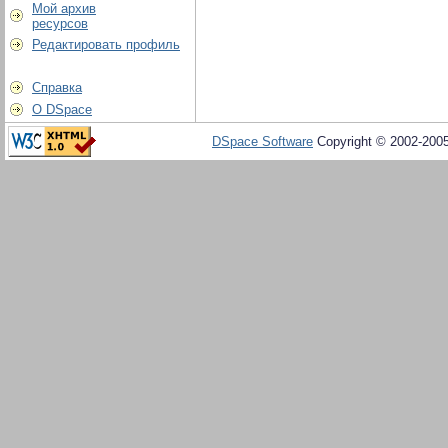
Мой архив
ресурсов
Редактировать профиль
Справка
О DSpace
DSpace Software
Copyright © 2002-200