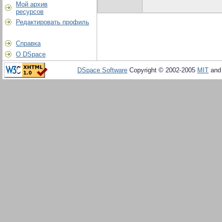
Мой архив
ресурсов
Редактировать профиль
Справка
О DSpace
DSpace Software
Copyright © 2002-2005
MIT
an