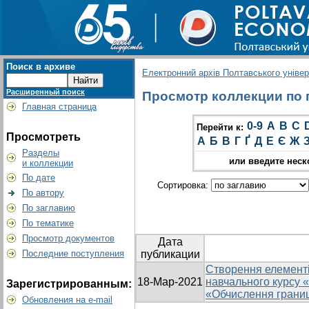
Поиск в архиве
Електронний архів Полтавського універс
Расширенный поиск
Просмотр коллекции по гр
Главная страница
0-9
A
B
C
Перейти к:
Просмотреть
А
Б
В
Г
Ґ
Д
Е
Є
Ж
Разделы
или введите неск
и коллекции
По дате
Сортировка:
По автору
По заглавию
По тематике
Просмотр документов
Дата
Последние поступления
публикации
Створення елементі
18-Мар-2021
навчального курсу 
Зарегистрированным:
«Обчислення границь
Обновления на e-mail