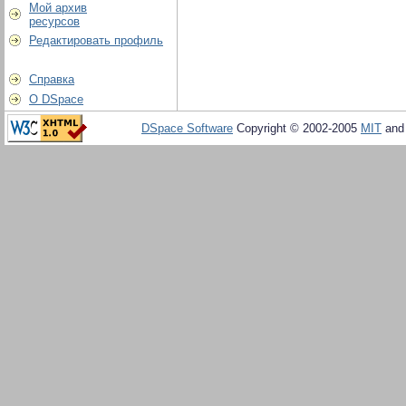
Мой архив
ресурсов
Редактировать профиль
Справка
О DSpace
DSpace Software
Copyright © 2002-2005
MIT
an