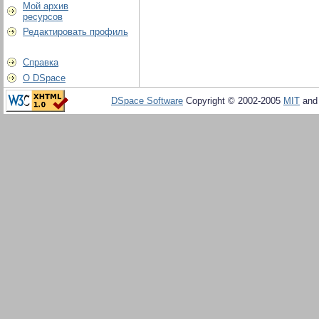
Мой архив
ресурсов
Редактировать профиль
Справка
О DSpace
DSpace Software
Copyright © 2002-2005
MIT
an