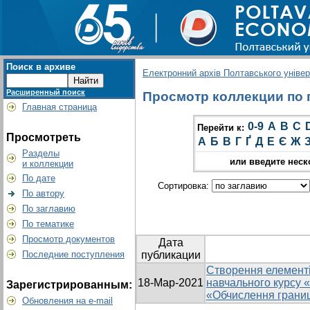
Поиск в архиве
Електронний архів Полтавського універс
Расширенный поиск
Просмотр коллекции по гр
Главная страница
0-9
A
B
C
Перейти к:
Просмотреть
А
Б
В
Г
Ґ
Д
Е
Є
Ж
Разделы
или введите неск
и коллекции
По дате
Сортировка:
По автору
По заглавию
По тематике
Просмотр документов
Дата
Последние поступления
публикации
Створення елементі
18-Мар-2021
навчального курсу 
Зарегистрированным:
«Обчислення границь
Обновления на e-mail