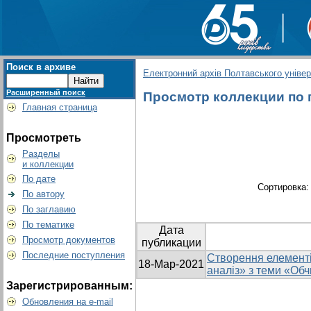
Поиск в архиве
Електронний архів Полтавського універс
Расширенный поиск
Просмотр коллекции по гр
Главная страница
Просмотреть
Разделы
и коллекции
По дате
Сортировка
По автору
По заглавию
По тематике
Дата
Просмотр документов
публикации
Последние поступления
Створення елементі
18-Мар-2021
аналіз» з теми «Обч
Зарегистрированным:
Обновления на e-mail