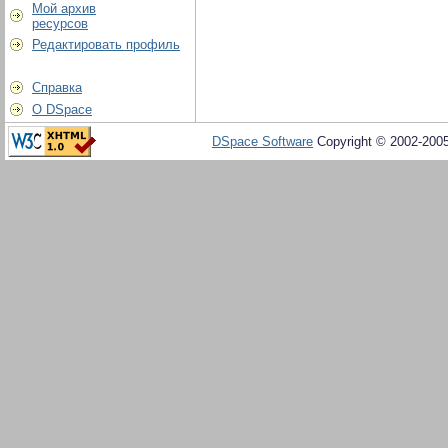
Мой архив
ресурсов
Редактировать профиль
Справка
О DSpace
DSpace Software
Copyright © 2002-200