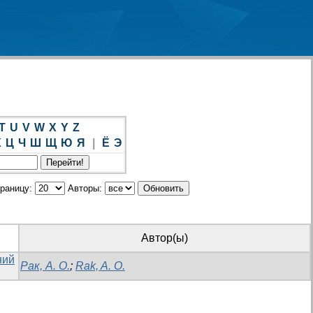
T
U
V
W
X
Y
Z
Х
Ц
Ч
Ш
Щ
Ю
Я
|
Ё
Э
траницу:
Авторы:
Автор(ы)
ний
Рак, А. О.
;
Rak, A. O.