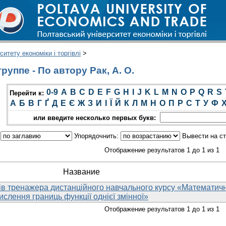
итету економіки і торгівлі
>
уппе - По автору Рак, А. О.
0-9
A
B
C
D
E
F
G
H
I
J
K
L
M
N
O
P
Q
R
S
Перейти к:
А
Б
В
Г
Ґ
Д
Е
Є
Ж
З
И
І
Ї
Й
К
Л
М
Н
О
П
Р
С
Т
У
Ф
или введите несколько первых букв:
:
Упорядочнить:
Вывести на с
Отображение результатов 1 до 1 из 1
Название
в тренажера дистанційного навчального курсу «Математич
ислення границь функції однієї змінної»
Отображение результатов 1 до 1 из 1