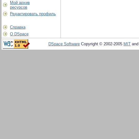
Мой архив
ресурсов
Редактировать профиль
Справка
О DSpace
DSpace Software
Copyright © 2002-2005
MIT
an