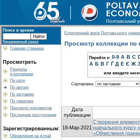
Поиск в архиве
Електронний архів Полтавського універс
Расширенный поиск
Просмотр коллекции по гр
Главная страница
0-9
A
B
C
Перейти к:
Просмотреть
А
Б
В
Г
Ґ
Д
Е
Є
Ж
Разделы
или введите неск
и коллекции
По дате
Сортировка:
По автору
По заглавию
По тематике
Просмотр документов
Дата
Последние поступления
публикации
Створення елементі
18-Мар-2021
навчального курсу 
Зарегистрированным:
«Обчислення границь
Обновления на e-mail