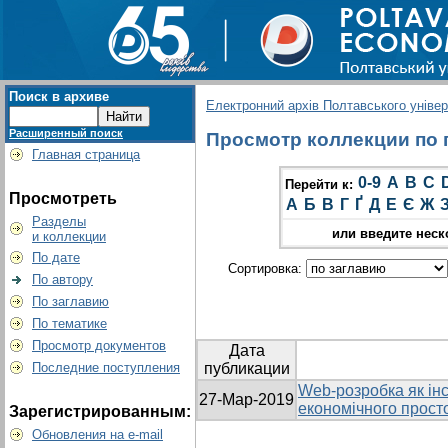
Поиск в архиве
Електронний архів Полтавського універс
Расширенный поиск
Просмотр коллекции по г
Главная страница
0-9
A
B
C
Перейти к:
Просмотреть
А
Б
В
Г
Ґ
Д
Е
Є
Ж
Разделы
или введите неск
и коллекции
По дате
Сортировка:
По автору
По заглавию
По тематике
Просмотр документов
Дата
Последние поступления
публикации
Web-розробка як ін
27-Мар-2019
економічного прост
Зарегистрированным:
Обновления на e-mail