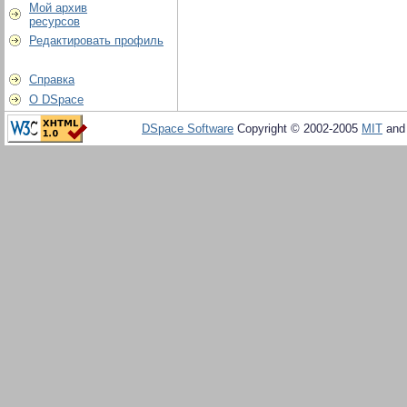
Мой архив
ресурсов
Редактировать профиль
Справка
О DSpace
DSpace Software
Copyright © 2002-2005
MIT
an