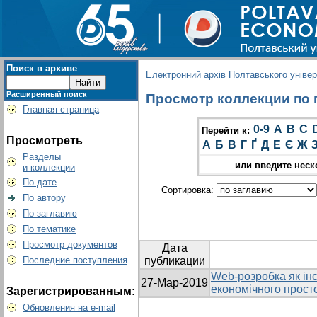
Поиск в архиве
Електронний архів Полтавського універс
Расширенный поиск
Просмотр коллекции по г
Главная страница
0-9
A
B
C
Перейти к:
Просмотреть
А
Б
В
Г
Ґ
Д
Е
Є
Ж
Разделы
или введите неск
и коллекции
По дате
Сортировка:
По автору
По заглавию
По тематике
Просмотр документов
Дата
Последние поступления
публикации
Web-розробка як ін
27-Мар-2019
економічного прост
Зарегистрированным:
Обновления на e-mail