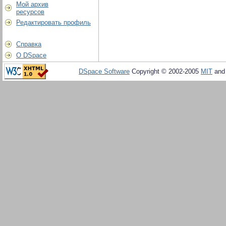
Мой архив
ресурсов
Редактировать профиль
Справка
О DSpace
DSpace Software
Copyright © 2002-2005
MIT
an