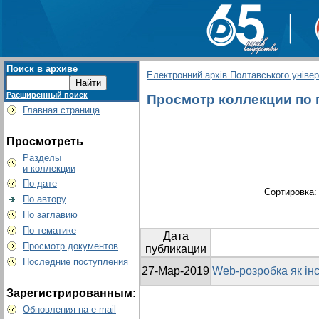
Поиск в архиве
Електронний архів Полтавського універс
Расширенный поиск
Просмотр коллекции по г
Главная страница
Просмотреть
Разделы
и коллекции
По дате
Сортировка
По автору
По заглавию
По тематике
Дата
Просмотр документов
публикации
Последние поступления
27-Мар-2019
Web-розробка як ін
Зарегистрированным:
Обновления на e-mail