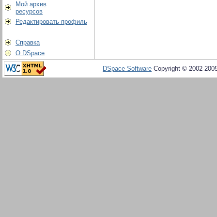
Мой архив
ресурсов
Редактировать профиль
Справка
О DSpace
DSpace Software
Copyright © 2002-200