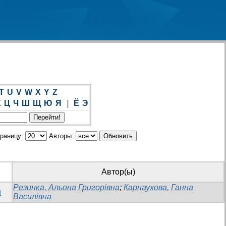
T
U
V
W
X
Y
Z
Х
Ц
Ч
Ш
Щ
Ю
Я
|
Ё
Э
траницу:
Авторы:
Автор(ы)
Резинка, Альона Григорівна
;
Карнаухова, Ганна
и
Василівна