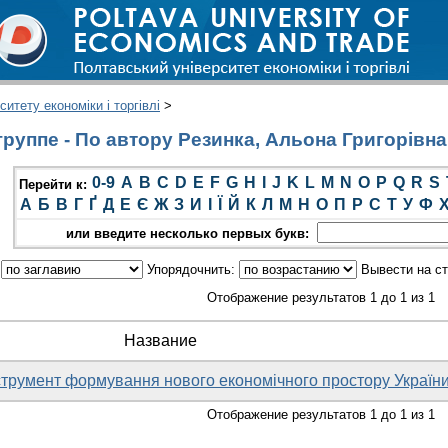
итету економіки і торгівлі
>
руппе - По автору Резинка, Альона Григорівна
0-9
A
B
C
D
E
F
G
H
I
J
K
L
M
N
O
P
Q
R
S
Перейти к:
А
Б
В
Г
Ґ
Д
Е
Є
Ж
З
И
І
Ї
Й
К
Л
М
Н
О
П
Р
С
Т
У
Ф
или введите несколько первых букв:
:
Упорядочнить:
Вывести на с
Отображение результатов 1 до 1 из 1
Название
струмент формування нового економічного простору Україн
Отображение результатов 1 до 1 из 1