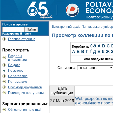
Поиск в архиве
Електронний архів Полтавського універс
Расширенный поиск
Просмотр коллекции по г
Главная страница
0-9
A
B
C
Перейти к:
Просмотреть
А
Б
В
Г
Ґ
Д
Е
Є
Ж
Разделы
или введите неск
и коллекции
По дате
Сортировка:
По автору
По заглавию
По тематике
Просмотр документов
Дата
Последние поступления
публикации
Web-розробка як ін
27-Мар-2019
економічного прост
Зарегистрированным:
Обновления на e-mail