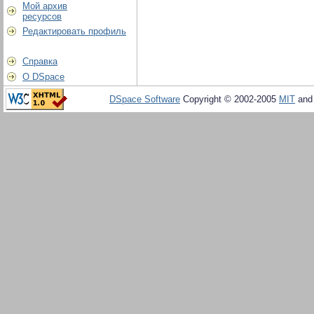
Мой архив
ресурсов
Редактировать профиль
Справка
О DSpace
DSpace Software
Copyright © 2002-2005
MIT
an