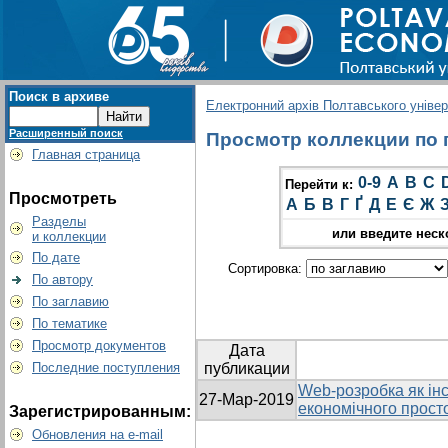
Поиск в архиве
Електронний архів Полтавського універс
Расширенный поиск
Просмотр коллекции по г
Главная страница
0-9
A
B
C
Перейти к:
Просмотреть
А
Б
В
Г
Ґ
Д
Е
Є
Ж
Разделы
или введите неск
и коллекции
По дате
Сортировка:
По автору
По заглавию
По тематике
Просмотр документов
Дата
Последние поступления
публикации
Web-розробка як ін
27-Мар-2019
економічного прост
Зарегистрированным:
Обновления на e-mail