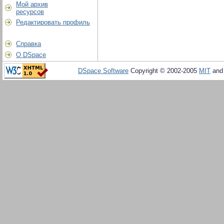
Мой архив
ресурсов
Редактировать профиль
Справка
О DSpace
DSpace Software
Copyright © 2002-2005
MIT
an