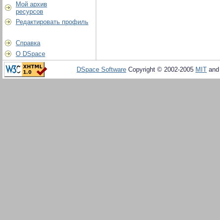
Мой архив
ресурсов
Редактировать профиль
Справка
О DSpace
DSpace Software
Copyright © 2002-2005
MIT
an