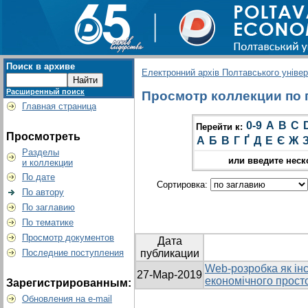
Поиск в архиве
Електронний архів Полтавського універс
Расширенный поиск
Просмотр коллекции по г
Главная страница
0-9
A
B
C
Перейти к:
Просмотреть
А
Б
В
Г
Ґ
Д
Е
Є
Ж
Разделы
или введите неск
и коллекции
По дате
Сортировка:
По автору
По заглавию
По тематике
Просмотр документов
Дата
Последние поступления
публикации
Web-розробка як ін
27-Мар-2019
економічного прост
Зарегистрированным:
Обновления на e-mail