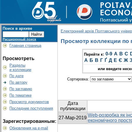
Поиск в архиве
Електронний архів Полтавського універс
Расширенный поиск
Просмотр коллекции по г
Главная страница
0-9
A
B
C
Перейти к:
Просмотреть
А
Б
В
Г
Ґ
Д
Е
Є
Ж
Разделы
или введите неск
и коллекции
По дате
Сортировка:
По автору
По заглавию
По тематике
Просмотр документов
Дата
Последние поступления
публикации
Web-розробка як ін
27-Мар-2019
економічного прост
Зарегистрированным:
Обновления на e-mail