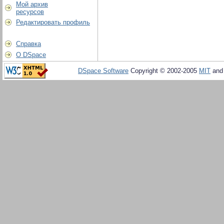
Мой архив
ресурсов
Редактировать профиль
Справка
О DSpace
DSpace Software
Copyright © 2002-2005
MIT
an