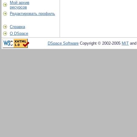
Мой архив
ресурсов
Редактировать профиль
Справка
О DSpace
DSpace Software
Copyright © 2002-2005
MIT
an