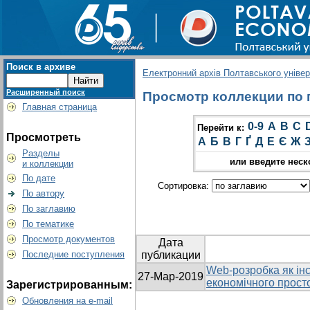
Поиск в архиве
Електронний архів Полтавського універс
Расширенный поиск
Просмотр коллекции по г
Главная страница
0-9
A
B
C
Перейти к:
Просмотреть
А
Б
В
Г
Ґ
Д
Е
Є
Ж
Разделы
или введите неск
и коллекции
По дате
Сортировка:
По автору
По заглавию
По тематике
Просмотр документов
Дата
Последние поступления
публикации
Web-розробка як ін
27-Мар-2019
економічного прост
Зарегистрированным:
Обновления на e-mail