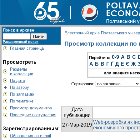
Поиск в архиве
Електронний архів Полтавського універс
Расширенный поиск
Просмотр коллекции по г
Главная страница
0-9
A
B
C
Перейти к:
Просмотреть
А
Б
В
Г
Ґ
Д
Е
Є
Ж
Разделы
или введите неск
и коллекции
По дате
Сортировка:
По автору
По заглавию
По тематике
Просмотр документов
Дата
Последние поступления
публикации
Web-розробка як ін
27-Мар-2019
економічного прост
Зарегистрированным:
Обновления на e-mail