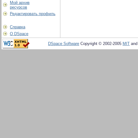
Мой архив
ресурсов
Редактировать профиль
Справка
О DSpace
DSpace Software
Copyright © 2002-2005
MIT
an