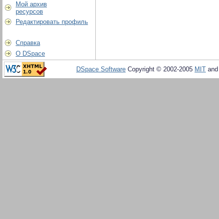
Мой архив
ресурсов
Редактировать профиль
Справка
О DSpace
DSpace Software
Copyright © 2002-2005
MIT
an