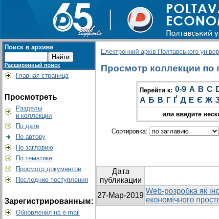
Поиск в архиве
Електронний архів Полтавського універс
Расширенный поиск
Просмотр коллекции по г
Главная страница
0-9
A
B
C
Перейти к:
Просмотреть
А
Б
В
Г
Ґ
Д
Е
Є
Ж
Разделы
или введите неск
и коллекции
По дате
Сортировка:
По автору
По заглавию
По тематике
Просмотр документов
Дата
Последние поступления
публикации
Web-розробка як ін
27-Мар-2019
економічного прост
Зарегистрированным:
Обновления на e-mail