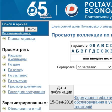
Поиск в архиве
Електронний архів Полтавського універс
Расширенный поиск
Просмотр коллекции по г
Главная страница
0-9
A
B
C
Перейти к:
Просмотреть
А
Б
В
Г
Ґ
Д
Е
Є
Ж
Разделы
или введите неск
и коллекции
По дате
Сортировка:
По автору
По заглавию
По тематике
Просмотр документов
Дата
Последние поступления
публикации
Формування ефектив
15-Сен-2016
обслуговування в ум
Зарегистрированным:
територій
Обновления на e-mail