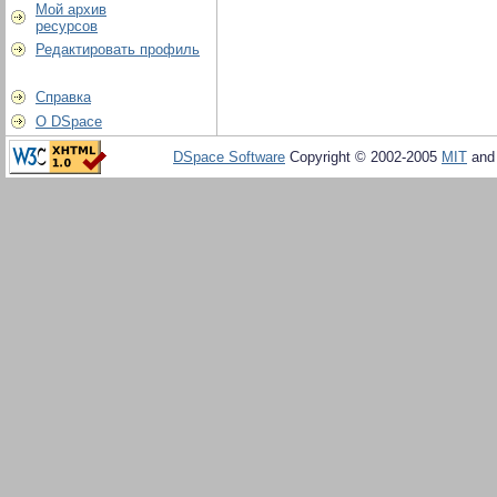
Мой архив
ресурсов
Редактировать профиль
Справка
О DSpace
DSpace Software
Copyright © 2002-2005
MIT
an