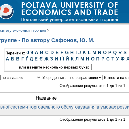
итету економіки і торгівлі
>
руппе - По автору Сафонов, Ю. М.
0-9
A
B
C
D
E
F
G
H
I
J
K
L
M
N
O
P
Q
R
S
Перейти к:
А
Б
В
Г
Ґ
Д
Е
Є
Ж
З
И
І
Ї
Й
К
Л
М
Н
О
П
Р
С
Т
У
Ф
или введите несколько первых букв:
:
Упорядочнить:
Вывести на с
Отображение результатов 1 до 1 из 1
Название
ної системи торговельного обслуговування в умовах розви
Отображение результатов 1 до 1 из 1