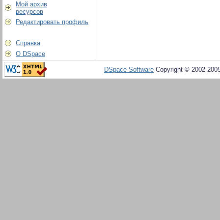
Мой архив
ресурсов
Редактировать профиль
Справка
О DSpace
DSpace Software
Copyright © 2002-200