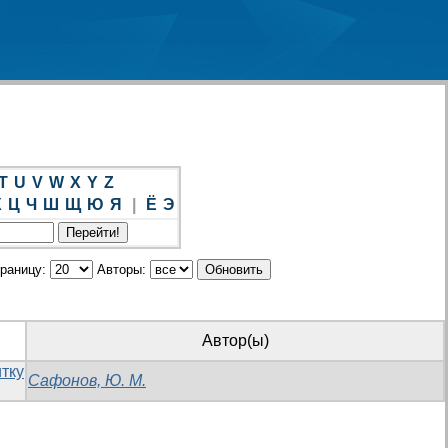
T
U
V
W
X
Y
Z
Х
Ц
Ч
Ш
Щ
Ю
Я
|
Ё
Э
траницу:
Авторы:
Автор(ы)
тку
Сафонов, Ю. М.