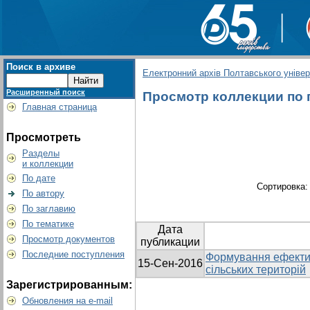
Поиск в архиве
Електронний архів Полтавського універс
Расширенный поиск
Просмотр коллекции по г
Главная страница
Просмотреть
Разделы
и коллекции
По дате
Сортировка
По автору
По заглавию
По тематике
Дата
Просмотр документов
публикации
Последние поступления
Формування ефектив
15-Сен-2016
сільських територій
Зарегистрированным:
Обновления на e-mail