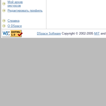
Мой архив
ресурсов
Редактировать профиль
Справка
О DSpace
DSpace Software
Copyright © 2002-2005
MIT
an