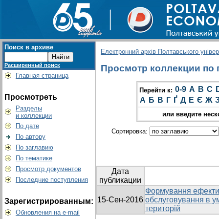
Поиск в архиве
Електронний архів Полтавського універс
Расширенный поиск
Просмотр коллекции по г
Главная страница
0-9
A
B
C
Перейти к:
Просмотреть
А
Б
В
Г
Ґ
Д
Е
Є
Ж
Разделы
или введите неск
и коллекции
По дате
Сортировка:
По автору
По заглавию
По тематике
Просмотр документов
Дата
Последние поступления
публикации
Формування ефектив
15-Сен-2016
обслуговування в ум
Зарегистрированным:
територій
Обновления на e-mail