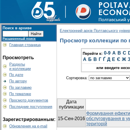
Поиск в архиве
Електронний архів Полтавського універс
Расширенный поиск
Просмотр коллекции по г
Главная страница
0-9
A
B
C
Перейти к:
Просмотреть
А
Б
В
Г
Ґ
Д
Е
Є
Ж
Разделы
или введите неск
и коллекции
По дате
Сортировка:
По автору
По заглавию
По тематике
Просмотр документов
Дата
Последние поступления
публикации
Формування ефектив
15-Сен-2016
обслуговування в ум
Зарегистрированным:
територій
Обновления на e-mail