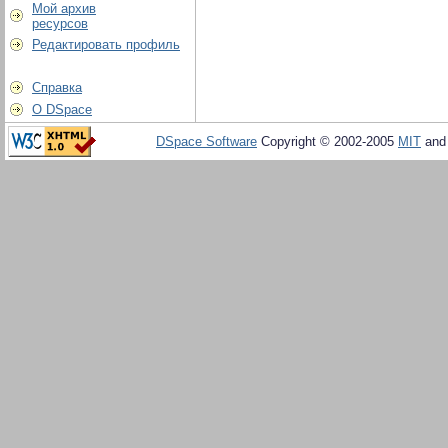
Мой архив
ресурсов
Редактировать профиль
Справка
О DSpace
DSpace Software
Copyright © 2002-2005
MIT
an