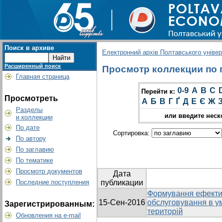
Поиск в архиве
Електронний архів Полтавського універс
Расширенный поиск
Просмотр коллекции по г
Главная страница
0-9
A
B
C
Перейти к:
Просмотреть
А
Б
В
Г
Ґ
Д
Е
Є
Ж
Разделы
или введите неск
и коллекции
По дате
Сортировка:
По автору
По заглавию
По тематике
Просмотр документов
Дата
Последние поступления
публикации
Формування ефектив
15-Сен-2016
обслуговування в ум
Зарегистрированным:
територій
Обновления на e-mail