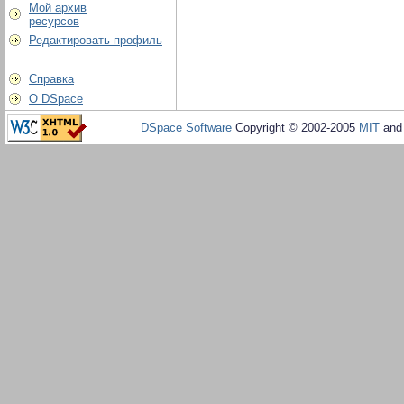
Мой архив
ресурсов
Редактировать профиль
Справка
О DSpace
DSpace Software
Copyright © 2002-2005
MIT
an